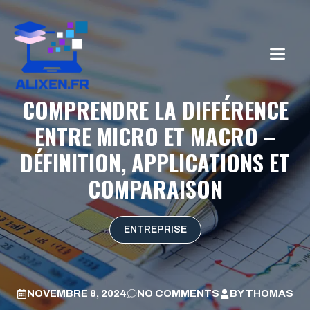
Aller
au
contenu
ME
COMPRENDRE LA DIFFÉRENCE
ENTRE MICRO ET MACRO –
DÉFINITION, APPLICATIONS ET
COMPARAISON
ENTREPRISE
NOVEMBRE 8, 2024
NO COMMENTS
BY
THOMAS