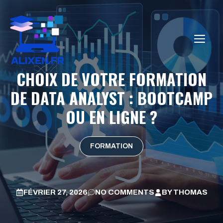
Aller
au
contenu
ME
CHOIX DE VOTRE FORMATION
DE DATA ANALYST : BOOTCAMP
OU EN LIGNE ?
FORMATION
FÉVRIER 27, 2026
NO COMMENTS
BY
THOMAS