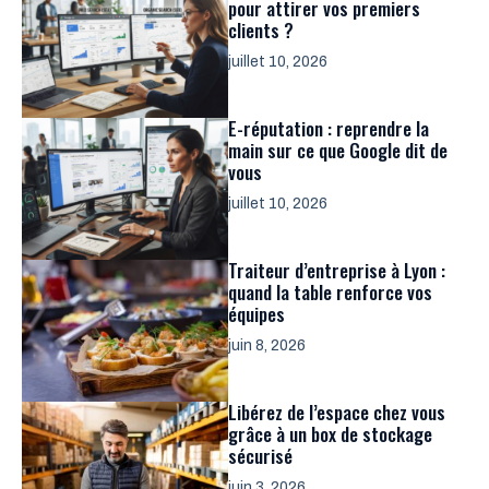
pour attirer vos premiers
clients ?
juillet 10, 2026
E-réputation : reprendre la
main sur ce que Google dit de
vous
juillet 10, 2026
Traiteur d’entreprise à Lyon :
quand la table renforce vos
équipes
juin 8, 2026
Libérez de l’espace chez vous
grâce à un box de stockage
sécurisé
juin 3, 2026