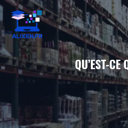
Aller
au
contenu
QU’EST-CE 