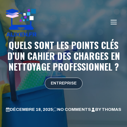
Aller
au
contenu
ME
QUELS SONT LES POINTS CLÉS
D’UN CAHIER DES CHARGES EN
NETTOYAGE PROFESSIONNEL ?
ENTREPRISE
DÉCEMBRE 18, 2025
NO COMMENTS
BY
THOMAS