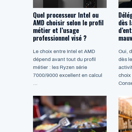
Quel processeur Intel ou
Délé
AMD choisir selon le profil
dès l
métier et l’usage
d’ent
professionnel visé ?
mauv
Le choix entre Intel et AMD
Oui, 
dépend avant tout du profil
dès l
métier : les Ryzen série
activ
7000/9000 excellent en calcul
choix
…
Conse
LIRE LA SUITE
LIRE 