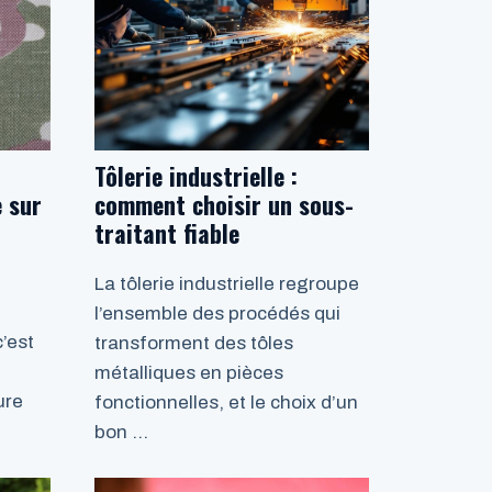
Tôlerie industrielle :
 sur
comment choisir un sous-
traitant fiable
La tôlerie industrielle regroupe
l’ensemble des procédés qui
’est
transforment des tôles
métalliques en pièces
ure
fonctionnelles, et le choix d’un
bon …
LIRE LA SUITE