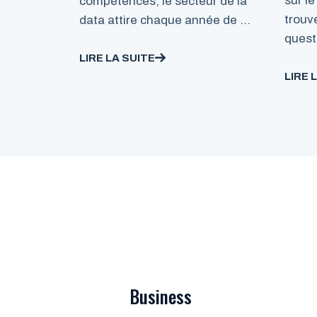
sur le
compétences, le secteur de la
trouv
data attire chaque année de …
quest
LIRE LA SUITE
LIRE 
Business