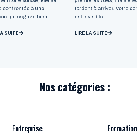
 territoire suisse, elle se
premières vues, mais elle
e confrontée à une
tardent à arriver. Votre c
ion qui engage bien …
est invisible, …
LA SUITE
LIRE LA SUITE
Nos catégories :
Entreprise
Formatio