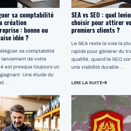
guer sa comptabilité
SEA vs SEO : quel levie
a création
choisir pour attirer v
reprise : bonne ou
premiers clients ?
aise idée ?
Le SEA reste la voie la pl
déléguer sa comptabilité
rapide pour générer du tra
e lancement de votre
qualifié, quand le SEO con
ité est presque toujours un
une visibilité durable …
 gagnant. Une étude du
il …
LIRE LA SUITE
LA SUITE