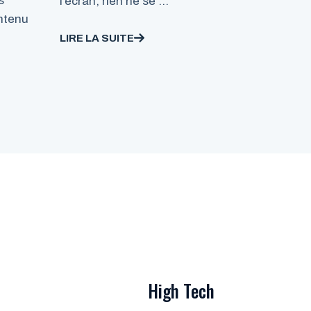
s
l’écran, rien ne se …
ontenu
LIRE LA SUITE
n
High Tech