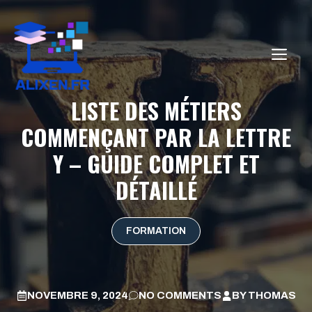
Aller
au
contenu
ME
LISTE DES MÉTIERS
COMMENÇANT PAR LA LETTRE
Y – GUIDE COMPLET ET
DÉTAILLÉ
FORMATION
NOVEMBRE 9, 2024
NO COMMENTS
BY
THOMAS