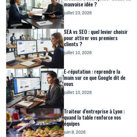
mauvaise idée ?
juillet 23, 2026
SEA vs SEO : quel levier choisir
pour attirer vos premiers
clients ?
juillet 10, 2026
E-réputation : reprendre la
main sur ce que Google dit de
vous
juillet 10, 2026
Traiteur d’entreprise à Lyon :
quand la table renforce vos
équipes
juin 8, 2026