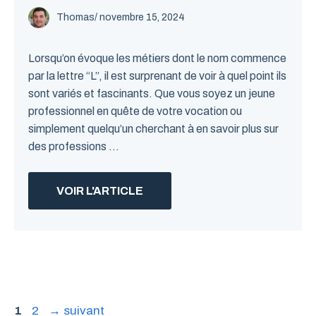
Thomas
/
novembre 15, 2024
Lorsqu’on évoque les métiers dont le nom commence
par la lettre “L”, il est surprenant de voir à quel point ils
sont variés et fascinants. Que vous soyez un jeune
professionnel en quête de votre vocation ou
simplement quelqu’un cherchant à en savoir plus sur
des professions ...
VOIR L'ARTICLE
Page
Page
1
2
→
suivant