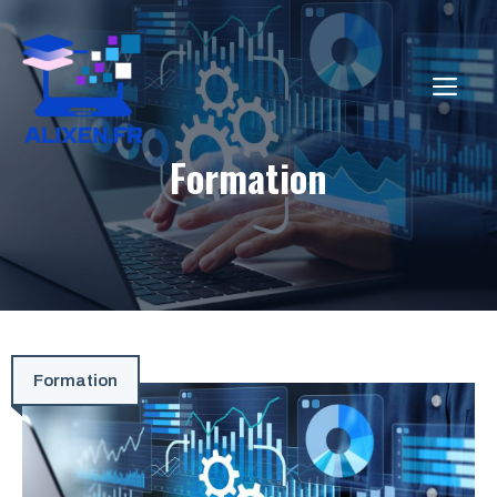
Aller
au
contenu
ME
Formation
Formation