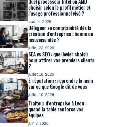
Quel processeur Intel ou AMD
choisir selon le profil métier et
l’usage professionnel visé ?
août 4, 2026
Déléguer sa comptabilité dès la
création d’entreprise : bonne ou
mauvaise idée ?
juillet 23, 2026
SEA vs SEO : quel levier choisir
pour attirer vos premiers clients
?
juillet 10, 2026
E-réputation : reprendre la main
sur ce que Google dit de vous
juillet 10, 2026
Traiteur d’entreprise à Lyon :
quand la table renforce vos
équipes
juin 8, 2026