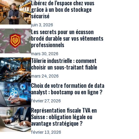
Libérez de l’espace chez vous
grâce à un box de stockage
sécurisé
juin 3, 2026
Les secrets pour un écusson
brodé durable sur vos vêtements
professionnels
mars 30, 2026
Tôlerie industrielle : comment
choisir un sous-traitant fiable
mars 24, 2026
Choix de votre formation de data
analyst : bootcamp ou en ligne ?
février 27, 2026
Représentation fiscale TVA en
Suisse : obligation légale ou
avantage stratégique ?
février 13, 2026