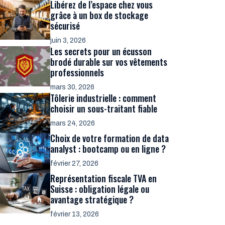
Libérez de l’espace chez vous
grâce à un box de stockage
sécurisé
juin 3, 2026
Les secrets pour un écusson
brodé durable sur vos vêtements
professionnels
mars 30, 2026
Tôlerie industrielle : comment
choisir un sous-traitant fiable
mars 24, 2026
Choix de votre formation de data
analyst : bootcamp ou en ligne ?
février 27, 2026
Représentation fiscale TVA en
Suisse : obligation légale ou
avantage stratégique ?
février 13, 2026