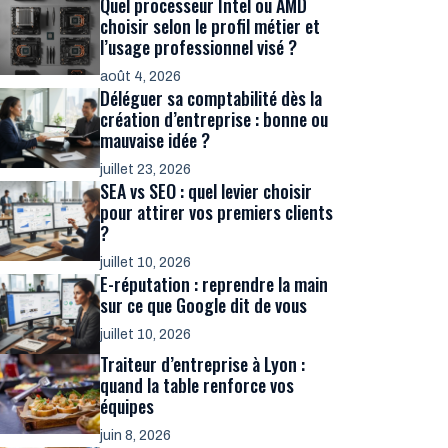
Quel processeur Intel ou AMD
choisir selon le profil métier et
l’usage professionnel visé ?
août 4, 2026
Déléguer sa comptabilité dès la
création d’entreprise : bonne ou
mauvaise idée ?
juillet 23, 2026
SEA vs SEO : quel levier choisir
pour attirer vos premiers clients
?
juillet 10, 2026
E-réputation : reprendre la main
sur ce que Google dit de vous
juillet 10, 2026
Traiteur d’entreprise à Lyon :
quand la table renforce vos
équipes
juin 8, 2026