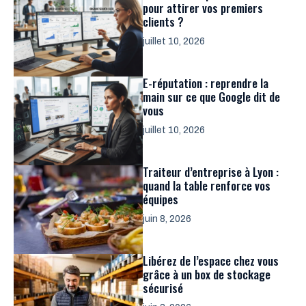
pour attirer vos premiers
clients ?
juillet 10, 2026
E-réputation : reprendre la
main sur ce que Google dit de
vous
juillet 10, 2026
Traiteur d’entreprise à Lyon :
quand la table renforce vos
équipes
juin 8, 2026
Libérez de l’espace chez vous
grâce à un box de stockage
sécurisé