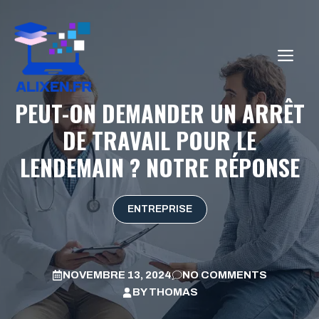
Aller
au
contenu
ME
PEUT-ON DEMANDER UN ARRÊT
DE TRAVAIL POUR LE
LENDEMAIN ? NOTRE RÉPONSE
ENTREPRISE
NOVEMBRE 13, 2024
NO COMMENTS
BY
THOMAS