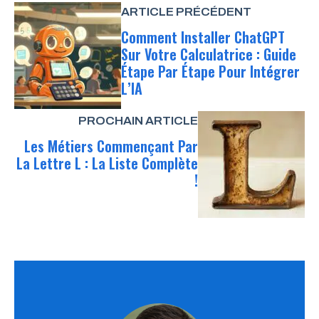
ARTICLE PRÉCÉDENT
Comment Installer ChatGPT
Sur Votre Calculatrice : Guide
Étape Par Étape Pour Intégrer
L’IA
PROCHAIN ARTICLE
Les Métiers Commençant Par
La Lettre L : La Liste Complète
!