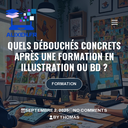
Aller
au
contenu
ME
QUELS DÉBOUCHÉS CONCRETS
APRÈS UNE FORMATION EN
ILLUSTRATION OU BD ?
FORMATION
SEPTEMBRE 2, 2025
NO COMMENTS
BY
THOMAS