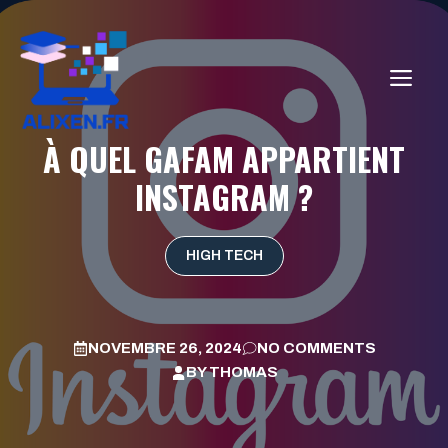
Aller
au
contenu
ME
À QUEL GAFAM APPARTIENT
INSTAGRAM ?
HIGH TECH
NOVEMBRE 26, 2024
NO COMMENTS
BY
THOMAS